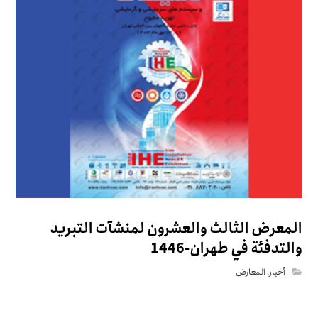
المعرض الثالث والعشرون لمنشآت التبريد
والتدفئة في طهران-1446
أخبار
,
المعارض