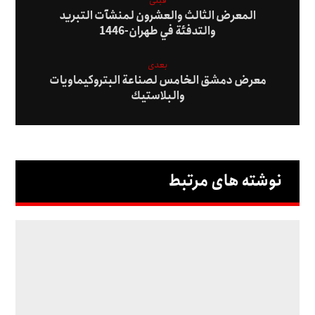
قبلی
المعرض الثالث والعشرون لمنشآت التبريد
والتدفئة في طهران-1446
بعدی
معرض دمشق الخامس لصناعة البتروكيماويات
والبلاستيك
نوشته های مرتبط