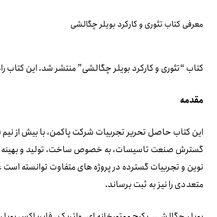
معرفی کتاب تئوری و کارکرد بویلر چگالشی
کتاب “تئوری و کارکرد بویلر چگالشی” منتشر شد. این کتاب ر
مقدمه
این کتاب حاصل تحریر تجربیات شرکت پاکمن، با بیش از نیم ق
گسترش صنعت تاسیسات، به خصوص ساخت، تولید و بهینه ساز
نوین و تجربیات گسترده در پروژه های متفاوت توانسته است ع
متعددی را نیز به ثبت برساند.
بویلر چگالشی، پکیج موتورخانه ای، واترپک ، فایرباکس بویلر