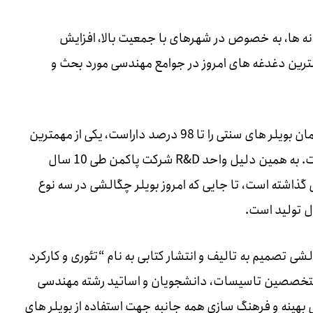
ه ها، به خصوص در شهرهای با جمعیت بالا، افزایش
ترین دغدغه های امروز در جوامع مهندسی مورد بحث و
بویلر چگالشی به عنوان تجهیزی که توان بالا بردن حداکثر راندمان بویلر های سنتی را تا 98 درصد داراست، یکی از مهمترین
راه حل های اصلی جهت کاهش مصرف سوخت و آلایندگی است. به همین دلیل واحد R&D شرکت پاکمن طی 10 سال
 گذاشته است، تا جایی که امروز بویلر چگالشی در سه نوع
ل تولید است.
لشی تصمیم به تالیف و انتشار کتابی به نام “تئوری و کارکرد
 متخصصین تاسیسات، دانشجویان و اساتید رشته مهندسی
 بهینه و فرهنگ سازی همه جانبه جهت استفاده از بویلر های