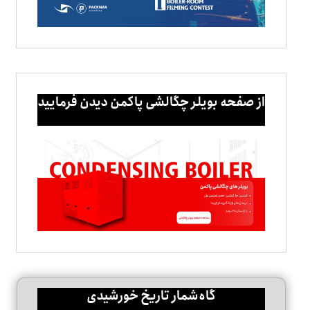
از صفحه بویلر چگالشی پاکمن دیدن فرمایید
گاه‌شمار تاریخ خورشیدی