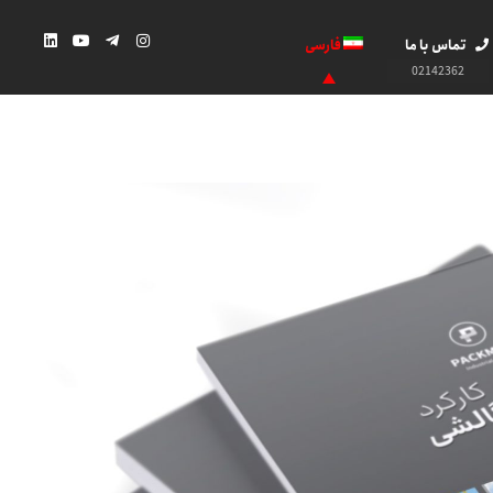
تماس با ما
فارسی
02142362