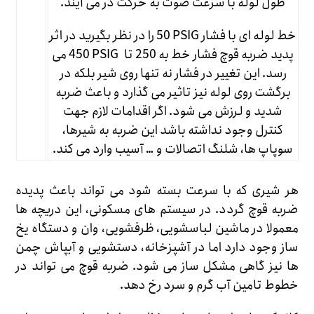
طول لوله با سرعت صوت به حرکت در می آیند.
خط لوله ای با فشار
50 PSIG
را در نظر بگیرید در اثر
پدید ضربه قوچ فشار خط به
250
تا
450 PSIG
می
رسد. این تغییر در فشار نه تنها روی شیر بلکه در
برگشت روی لوله نیز تاثیر می گذارد و باعث ضربه
شدید و لرزش می شود. اگر اقدامات لازم جهت
کنترل وجود نداشته باشد این ضربه به شیرها،
سوپاپ ها، شلنگ اتصالات و … آسیب وارد می کند.
هر شیری که با سرعت بسته شود می تواند باعث پدیده
ضربه قوچ گردد. در سیستم های مسکونی، این دریچه ها
معمولا در ماشین لباسشویی، ظرفشویی، وان و دستگاه یخ
ساز وجود دارد اما در آشپزخانه، دستشویی و آبپاش چمن
ها نیز گاهی مشکل ساز می شود. ضربه قوچ می تواند در
خطوط تامین آب گرم و سرد رخ دهد.