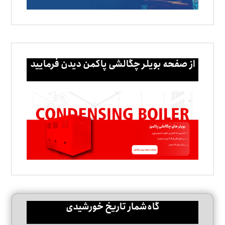
از صفحه بویلر چگالشی پاکمن دیدن فرمایید
گاه‌شمار تاریخ خورشیدی