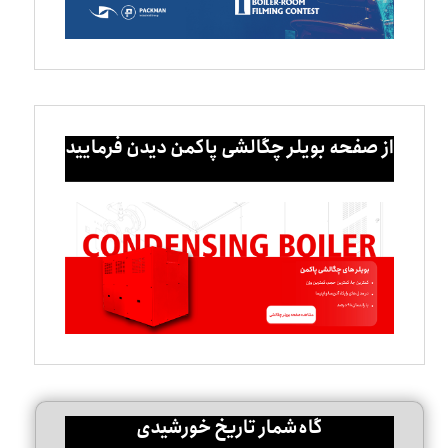
از صفحه بویلر چگالشی پاکمن دیدن فرمایید
گاه‌شمار تاریخ خورشیدی