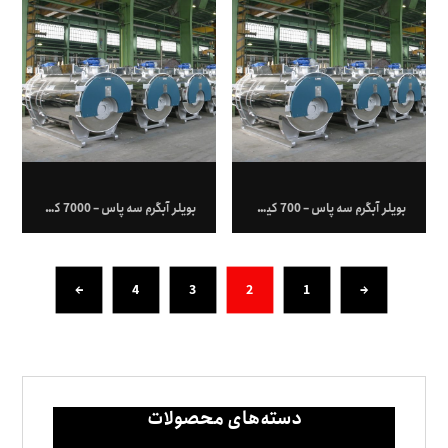
بویلر آبگرم سه پاس – 700 کیلووات
بویلر آبگرم سه پاس – 7000 کیلووات
←
4
3
2
1
→
دسته‌های محصولات