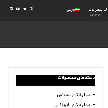
تماس با ما
فارسی
02142362
دسته‌های محصولات
بویلر آبگرم سه پاس
بویلر آبگرم فایرباکس