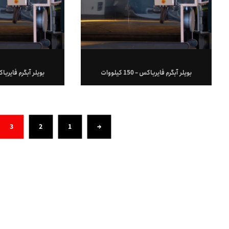
بویلر آبگرم فایرباکس – 150 کیلووات
بویلر آبگرم فایرباکس – 200 
3
2
1
→