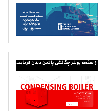
از صفحه بویلر چگالشی پاکمن دیدن فرمایید