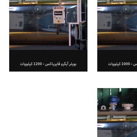
یلووات
بویلر آبگرم فایرباکس – 1200 کیلووات