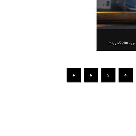
کیلووات
←
6
5
4