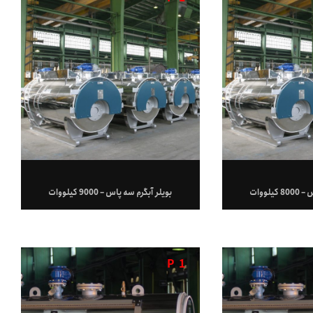
لووات
بویلر آبگرم سه پاس – 9000 کیلووات
P
1