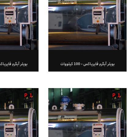
بویلر آبگرم فایرباکس – 100 کیلووات
بویلر آبگرم فایرباکس – 1000 ک
P
1
P
1